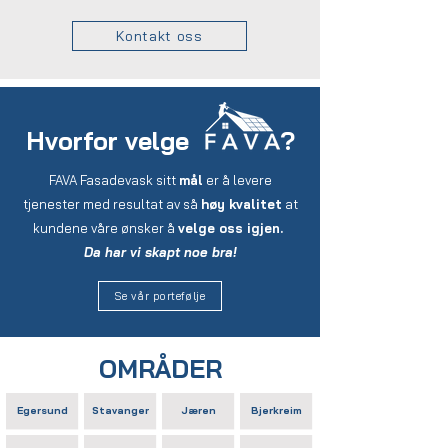
Kontakt oss
Hvorfor velge ?
FAVA Fasadevask sitt
mål
er å levere
tjenester med resultat av så
høy kvalitet
at
kundene våre ønsker å
velge oss
igjen.
Da har vi skapt noe bra!
Se vår portefølje
OMRÅDER
Egersund
Stavanger
Jæren
Bjerkreim