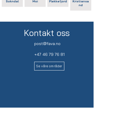
Sokndal
Moi
Flekkefjord
Kristiansa
nd
Kontakt oss
post@fava.no
+47 46 79 76 81
Se våre områder