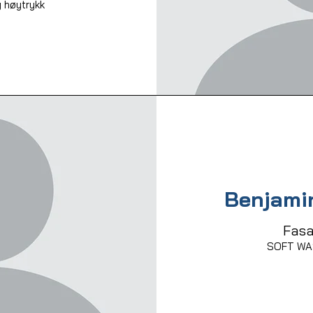
høytrykk
Benjami
Fasa
SOFT WAS