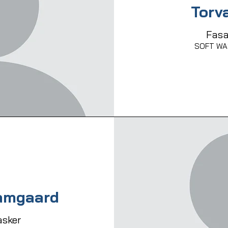
Torv
Fasa
SOFT WAS
amgaard
sker