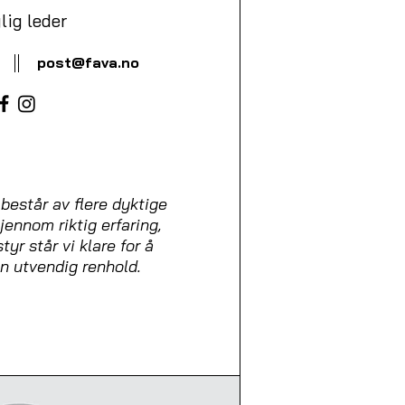
lig leder
post@fava.no
estår av flere dyktige
ennom riktig erfaring,
yr står vi klare for å
en utvendig renhold.