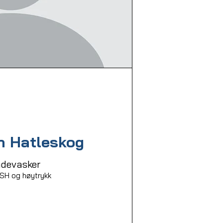
n Hatleskog
devasker
H og høytrykk