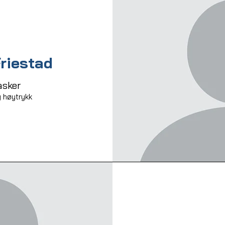
riestad
sker
høytrykk