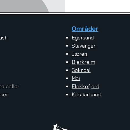
Områder
ash
Egersund
Stavanger
Jæren
Bjerkreim
Sokndal
Moi
solceller
Flekkefjord
iser
Kristiansand