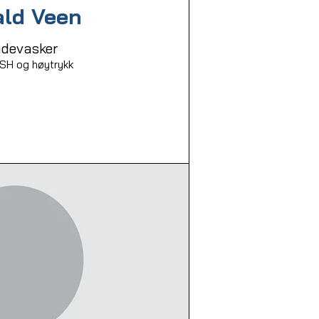
ald Veen
devasker
H og høytrykk