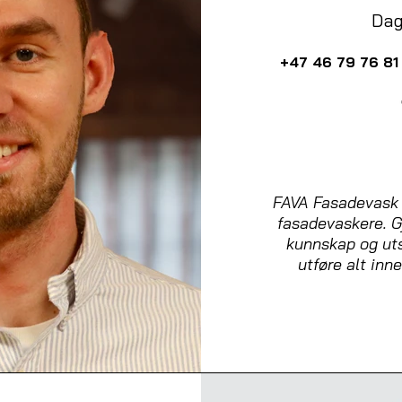
Dag
+47 46 79 76 81
FAVA Fasadevask b
fasadevaskere. Gj
kunnskap og utst
utføre alt inn