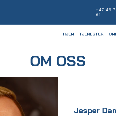
+47 46 7
81
HJEM
TJENESTER
OM
OM OSS
Jesper Da