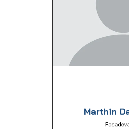
Marthin D
Fasadeva