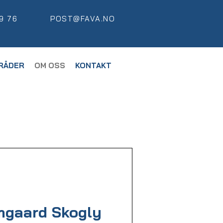
9 76
POST@FAVA.NO
RÅDER
OM OSS
KONTAKT
mgaard Skogly