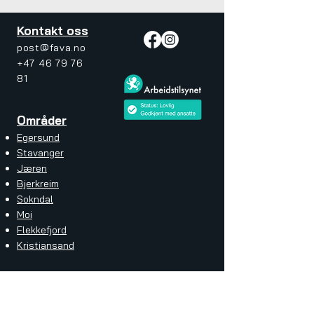
Kontakt oss
post@fava.no
+47 46 79 76
81
Områder
Egersund
Stavanger
Jæren
Bjerkreim
Sokndal
Moi
Flekkefjord
Kristiansand
Tjenester
Husvask med soft wash