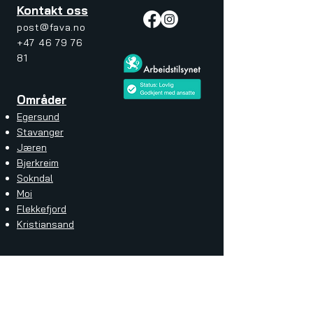
Kontakt oss
post@fava.no
+47 46 79 76
81
Områder
Egersund
Stavanger
Jæren
Bjerkreim
Sokndal
Moi
Flekkefjord
Kristiansand
Tjenester
Husvask med soft wash
Innkjørsel
Fasade vask